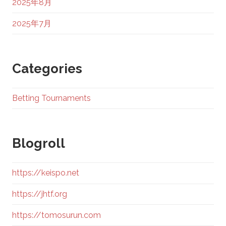
2025年8月
2025年7月
Categories
Betting Tournaments
Blogroll
https://keispo.net
https://jhtf.org
https://tomosurun.com