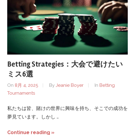
Betting Strategies：大会で避けたい
ミス6選
On
8月 4, 2025
By
Jeanie Boyer
In
Betting
Tournaments
私たちは皆、賭けの世界に興味を持ち、そこでの成功を
夢見ています。しかし …
Continue reading »