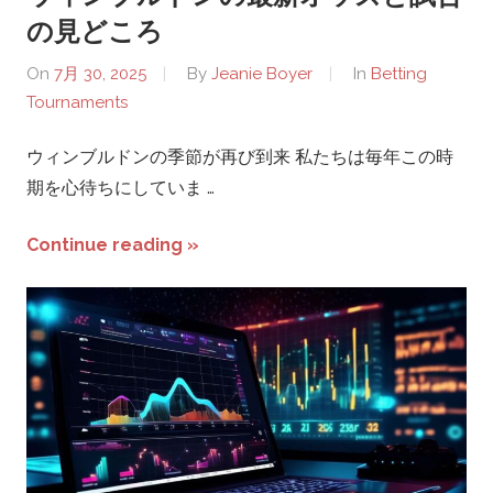
の見どころ
On
7月 30, 2025
By
Jeanie Boyer
In
Betting
Tournaments
ウィンブルドンの季節が再び到来 私たちは毎年この時
期を心待ちにしていま …
Continue reading »