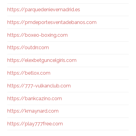
https://parquedenievemadrid.es
https://pmdeportesventadebanos.com
https://boxeo-boxing.com
https://outdrr.com
https://elexbetguncelgiris.com
https://betlox.com
https://777-vulkanclub.com
https://bankcazino.com
https://kmaynard.com
https://play777free.com