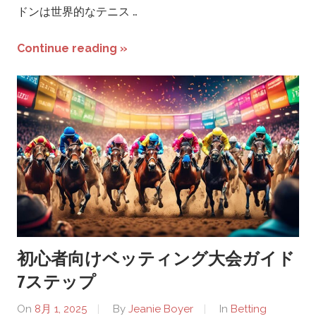
ドンは世界的なテニス …
Continue reading »
初心者向けベッティング大会ガイド
7ステップ
On
8月 1, 2025
By
Jeanie Boyer
In
Betting