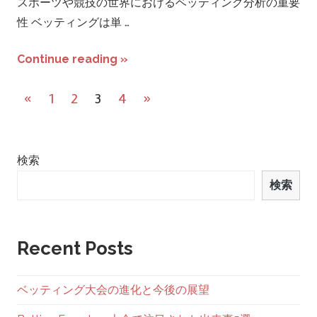
スポーツや競技の世界におけるベッティング分析の重要
性 ベッティングは単 …
Continue reading »
投
Previous
Next
«
1
2
3
4
»
稿
Posts
Posts
ナ
検索
ビ
検索
ゲ
ー
Recent Posts
シ
ョ
ベッティング大会の進化と今後の展望
ン