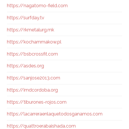
https://nagatomo-field.com
https://surfday.tv
https://rkmetalurg.mk
https://kochammakow.pl
https://bsbcrossfit.com
https://asdes.org
https://sanjose2013.com
https://imdcordoba.org
https://tiburones-rojos.com
https://lacarreraenlaquetodosganamos.com
https://quattroerabaishada.com