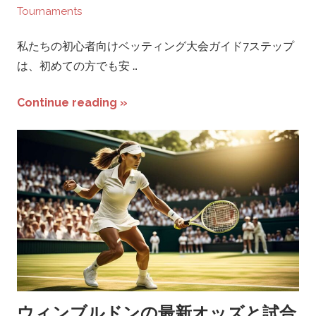
Tournaments
私たちの初心者向けベッティング大会ガイド7ステップ
は、初めての方でも安 …
Continue reading »
ウィンブルドンの最新オッズと試合