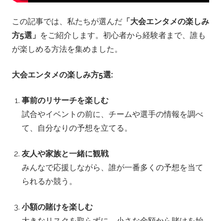
賭
この記事では、私たちが選んだ
「大会エンタメの楽しみ
け
方5選」
をご紹介します。初心者から経験者まで、誰も
が楽しめる方法を集めました。
ト
大会エンタメの楽しみ方5選:
ー
事前のリサーチを楽しむ
ナ
試合やイベントの前に、チームや選手の情報を調べ
メ
て、自分なりの予想を立てる。
ン
友人や家族と一緒に観戦
みんなで応援しながら、誰が一番多くの予想を当て
ト
られるか競う。
小額の賭けを楽しむ
大きなリスクを取らずに、小さな金額から賭けを始