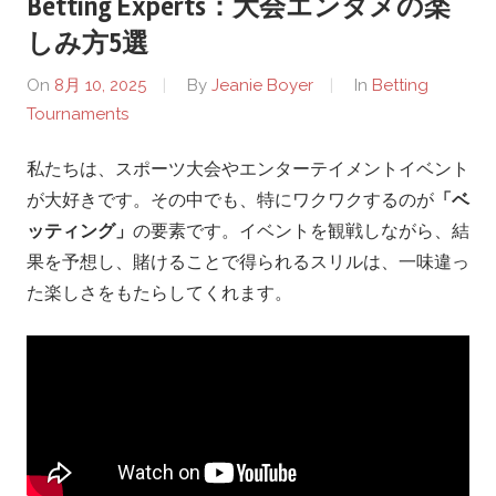
Betting Experts：大会エンタメの楽
o
しみ方5選
r
On
8月 10, 2025
By
Jeanie Boyer
In
Betting
Tournaments
t
私たちは、スポーツ大会やエンターテイメントイベント
s
が大好きです。その中でも、特にワクワクするのが
「ベ
.
ッティング」
の要素です。イベントを観戦しながら、結
果を予想し、賭けることで得られるスリルは、一味違っ
c
た楽しさをもたらしてくれます。
o
m
–